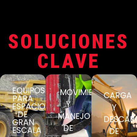
SOLUCIONES
CLAVE
EQUIPOS
MOVIMIENTO
CARGA
PARA
Y
ESPACIOS
Y
DE
MANEJO
DESCAR
GRAN
DE
ESCALA
DE