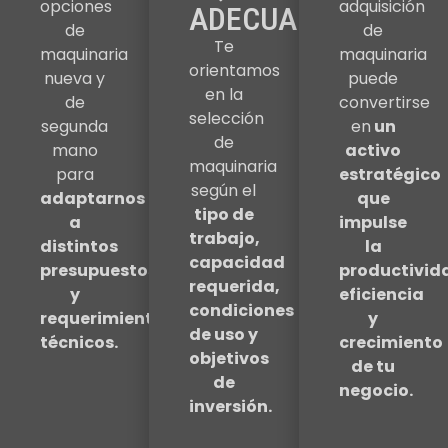
opciones
adquisición
ADECUADO
de
de
Te
maquinaria
maquinaria
orientamos
nueva y
puede
en la
de
convertirse
selección
segunda
en
un
de
mano
activo
maquinaria
para
estratégico
según el
adaptarnos
que
tipo de
a
impulse
trabajo,
distintos
la
capacidad
presupuestos
productivid
requerida,
y
eficiencia
condiciones
requerimientos
y
de uso y
técnicos.
crecimiento
objetivos
de tu
de
negocio.
inversión.