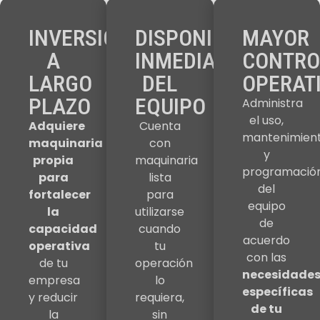
INVERSIÓN
DISPONIBILIDAD
MAYOR
A
INMEDIATA
CONTRO
LARGO
DEL
OPERAT
PLAZO
EQUIPO
Administra
el uso,
Adquiere
Cuenta
mantenimien
maquinaria
con
y
propia
maquinaria
programació
para
lista
del
fortalecer
para
equipo
la
utilizarse
de
capacidad
cuando
acuerdo
operativa
tu
con las
de tu
operación
necesidade
empresa
lo
específicas
y reducir
requiera,
de tu
la
sin